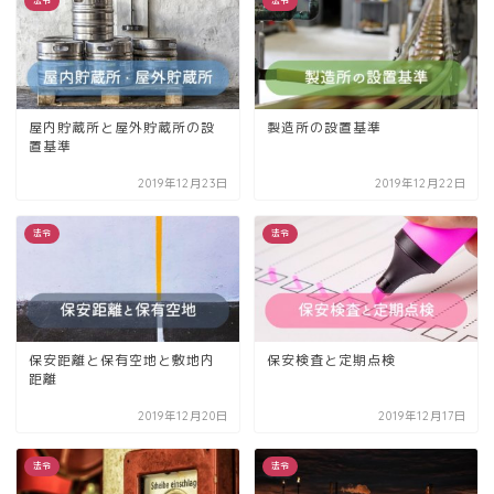
法令
法令
屋内貯蔵所と屋外貯蔵所の設
製造所の設置基準
置基準
2019年12月23日
2019年12月22日
法令
法令
保安距離と保有空地と敷地内
保安検査と定期点検
距離
2019年12月20日
2019年12月17日
法令
法令