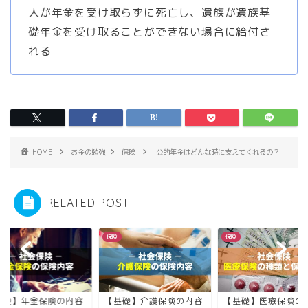
人が年金を受け取らずに死亡し、遺族が遺族基
礎年金を受け取ることができない場合に給付さ
れる
HOME
お金の勉強
保険
公的年金はどんな時に支えてくれるの？
RELATED POST
保険
保険
基礎】年金保険の内容
【基礎】介護保険の内容
【基礎】医療保険の