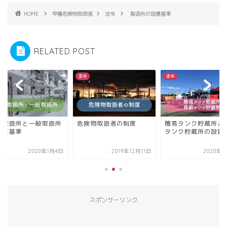
HOME
甲種危険物取扱者
法令
製造所の設置基準
RELATED POST
法令
法令
送取扱所と一般取扱所
危険物取扱者の制度
簡易タンク貯蔵所と
設置基準
タンク貯蔵所の設置
2020年1月4日
2019年12月11日
2020年1
スポンサーリンク