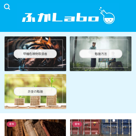
甲種危険物取扱者
勉強方法
お金の勉強
法令
法令