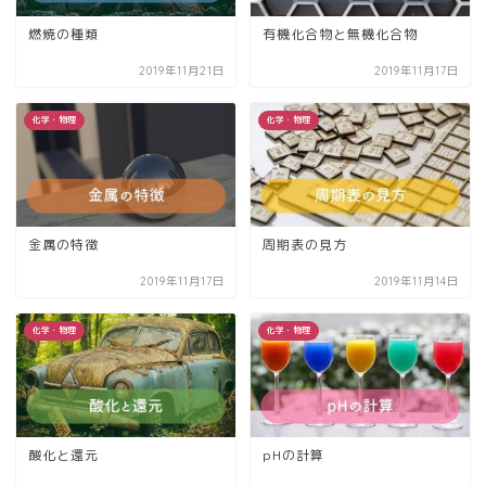
燃焼の種類
有機化合物と無機化合物
2019年11月21日
2019年11月17日
化学・物理
化学・物理
金属の特徴
周期表の見方
2019年11月17日
2019年11月14日
化学・物理
化学・物理
酸化と還元
pHの計算