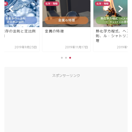
・物理
化学・物理
化学・物理
量保存の法則と定比例
金属の特徴
熱化学方程式、ヘス
法則
則、ル・シャトリエ
理
2019年9月23日
2019年11月17日
2019年9
スポンサーリンク