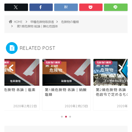
HOME
甲種危険物取扱者
危険物の種類
第1類危険物 総論｜酸化性固体
RELATED POST
物の種類
危険物の種類
危険物の種類
1類危険物 各論｜硝酸
第2類危険物 各論｜その
第1類危険物 各論｜
類
他政令で定めるもの
酸塩
2020年2月23日
2020年3月11日
2020年2月