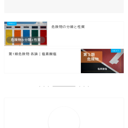
危険物の分類と性質
第1類危険物 各論｜塩素酸塩