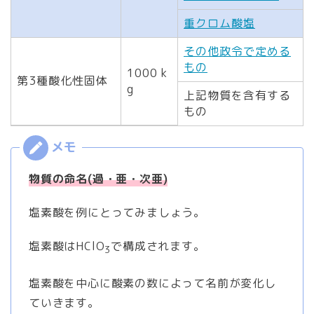
重クロム酸塩
その他政令で定める
もの
1000 k
第3種酸化性固体
g
上記物質を含有する
もの
物質の命名(過・亜・次亜)
塩素酸を例にとってみましょう。
塩素酸はHClO
で構成されます。
3
塩素酸を中心に酸素の数によって名前が変化し
ていきます。