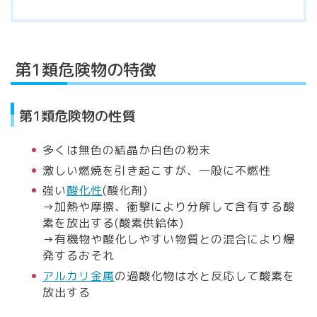
第1類危険物の特徴
第1類危険物の性質
多くは無色の結晶か白色の粉末
激しい燃焼を引き起こすが、一般に不燃性
強い
酸化性
(酸化剤)
→加熱や摩擦、衝撃により分解して含有する酸
素を放出する(酸素供給体)
→有機物や酸化しやすい物質との混合により爆
発するおそれ
アルカリ金属
の過酸化物は水と反応して酸素を
放出する