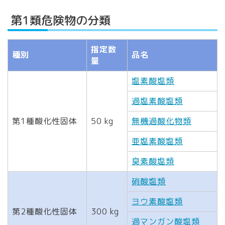
第1類危険物の分類
指定数
種別
品名
量
塩素酸塩類
過塩素酸塩類
第1種酸化性固体
50 kg
無機過酸化物類
亜塩素酸塩類
臭素酸塩類
硝酸塩類
ヨウ素酸塩類
第2種酸化性固体
300 kg
過マンガン酸塩類