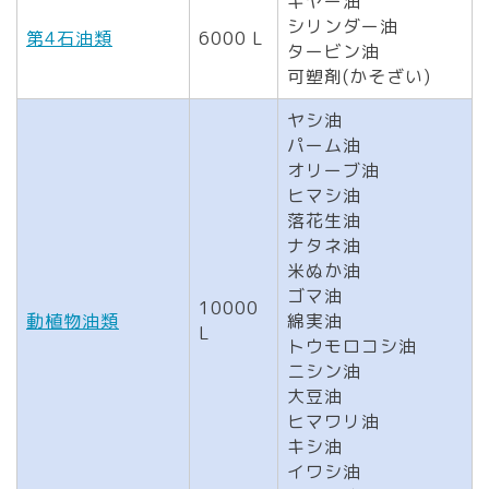
ギヤー油
シリンダー油
第4石油類
6000 L
タービン油
可塑剤(かそざい)
ヤシ油
パーム油
オリーブ油
ヒマシ油
落花生油
ナタネ油
米ぬか油
ゴマ油
10000
動植物油類
綿実油
L
トウモロコシ油
ニシン油
大豆油
ヒマワリ油
キシ油
イワシ油