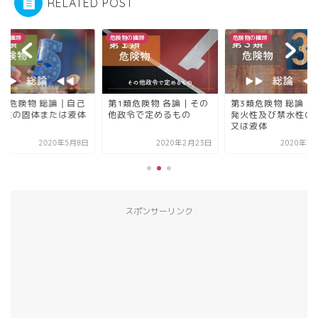
RELATED POST
物の種類
危険物の種類
危険物の種類
1類危険物 各論｜その
第3類危険物 総論｜自然
第5類危険物 総論｜
政令で定めるもの
発火性及び禁水性の固体
反応性の固体または
又は液体
2020年2月23日
2020年3月12日
2020年5
スポンサーリンク