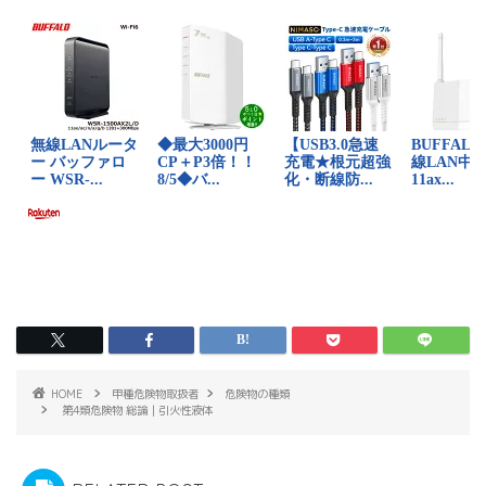
HOME
甲種危険物取扱者
危険物の種類
第4類危険物 総論｜引火性液体