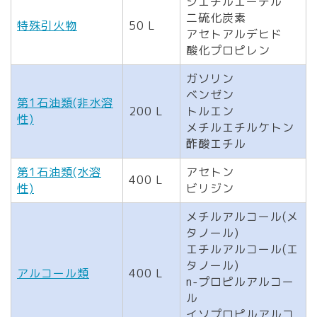
ジエチルエーテル
二硫化炭素
特殊引火物
50 L
アセトアルデヒド
酸化プロピレン
ガソリン
ベンゼン
第1石油類(非水溶
200 L
トルエン
性)
メチルエチルケトン
酢酸エチル
第1石油類(水溶
アセトン
400 L
性)
ビリジン
メチルアルコール(メ
タノール)
エチルアルコール(エ
タノール)
アルコール類
400 L
n-プロピルアルコー
ル
イソプロピルアルコ