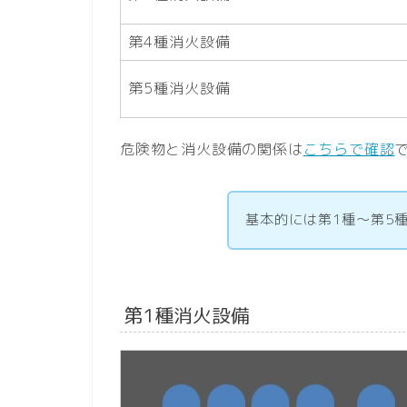
第4種消火設備
第5種消火設備
危険物と消火設備の関係は
こちらで確認
基本的には第1種～第5
第1種消火設備