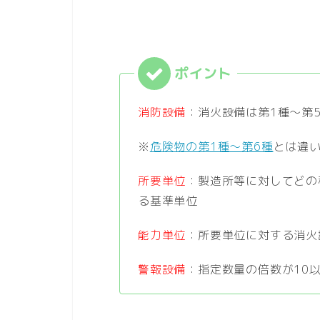
消防設備
：消火設備は第1種～第
※
危険物の第1種～第6種
とは違
所要単位
：製造所等に対してどの
る基準単位
能力単位
：所要単位に対する消火
警報設備
：指定数量の倍数が10