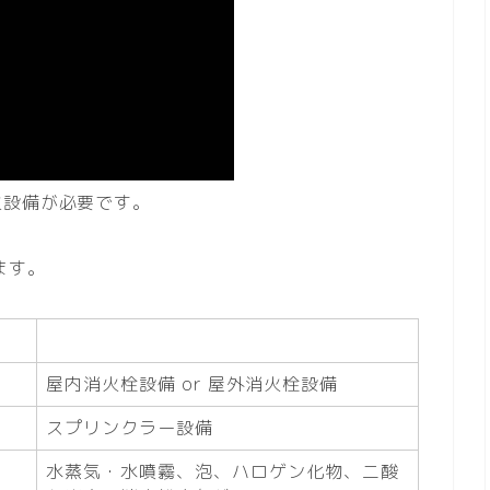
火設備が必要です。
ます。
消火設備
屋内消火栓設備 or 屋外消火栓設備
スプリンクラー設備
水蒸気・水噴霧、泡、ハロゲン化物、二酸