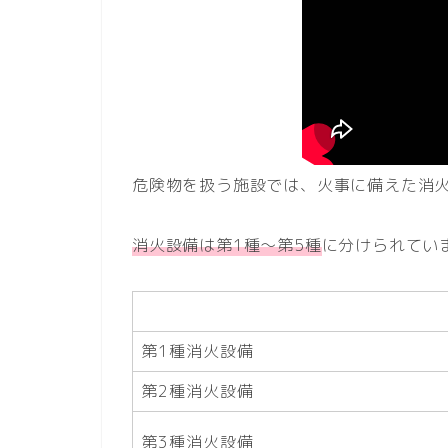
危険物を扱う施設では、火事に備えた消
消火設備は第1種～第5種
に分けられてい
種別
第1種消火設備
第2種消火設備
第3種消火設備