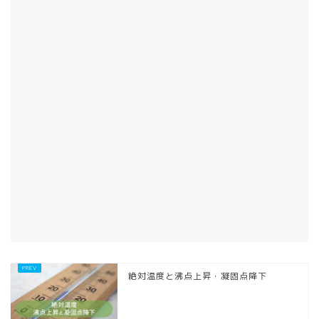
絶対温度と沸点上昇・凝固点降下