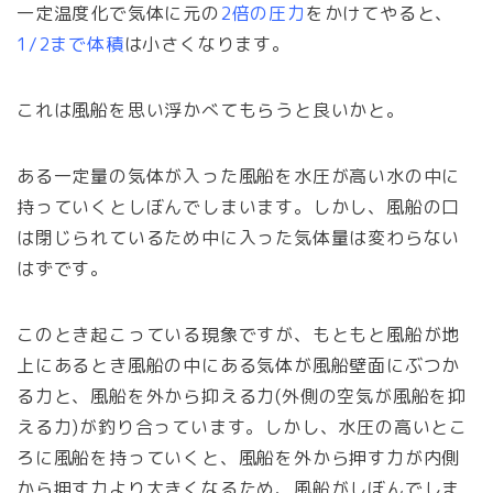
一定温度化で気体に元の
2倍の圧力
をかけてやると、
1/2まで体積
は小さくなります
。
これは風船を思い浮かべてもらうと良いかと。
ある一定量の気体が入った風船を水圧が高い水の中に
持っていくとしぼんでしまいます。しかし、風船の口
は閉じられているため中に入った気体量は変わらない
はずです。
このとき起こっている現象ですが、もともと風船が地
上にあるとき風船の中にある気体が風船壁面にぶつか
る力と、風船を外から抑える力(外側の空気が風船を抑
える力)が釣り合っています。しかし、水圧の高いとこ
ろに風船を持っていくと、風船を外から押す力が内側
から押す力より大きくなるため、風船がしぼんでしま