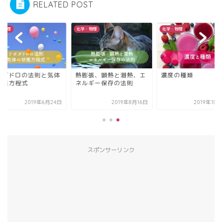
RELATED POST
・物理
化学・物理
化学・物理
ボガドロの法則と気体
熱膨張、顕熱と潜熱、エ
濃度の種類
状態方程式
ネルギー保存の法則
2019年6月24日
2019年8月16日
2019年10
スポンサーリンク